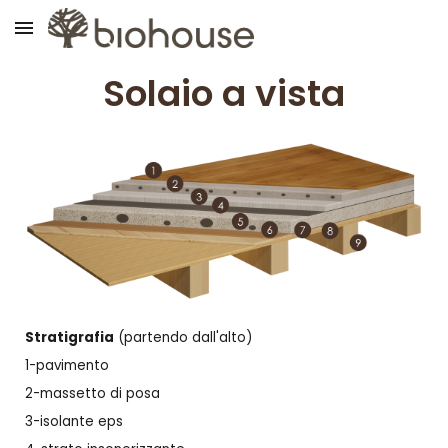
Skip to main content
Skip to navigation
Solaio
a vista
Stratigrafia
(partendo dall'
alto
)
1-
pavimento
2-
massetto di posa
3-
isolante eps