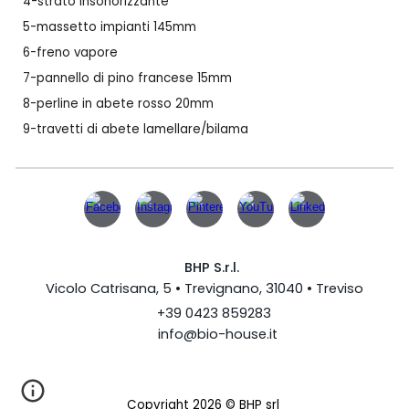
4-
strato insonorizzante
5-
massetto impianti 145mm
6-
freno
vapore
7-pannello di pino francese 15mm
8-perline in abete rosso 20mm
9-travetti di abete lamellare/bilama
BHP
S.r.l.
Vicolo Catrisana, 5 • Trevignano, 31040 • Treviso
+39 0423 859283
info@bio-house.it
Copyright 202
6
© B
HP
srl