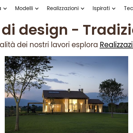
a
Modelli
Realizzazioni
Ispirati
Tec
ip to main content
Skip to navigat
di design -
Tradiz
alità dei nostri lavori esplora
Realizzaz