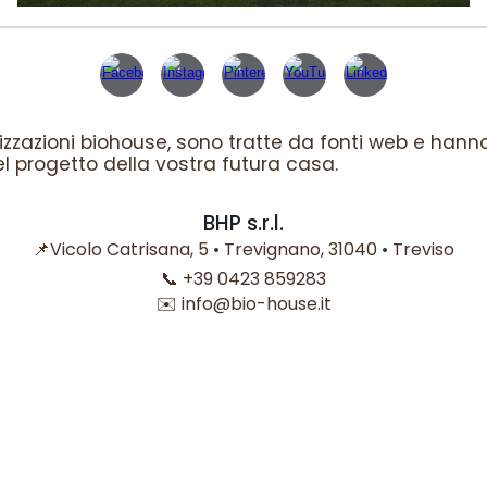
izzazioni biohouse, sono tratte da fonti web e hann
del progetto della vostra futura casa
.
BHP
s.r.l.
📌
Vicolo Catrisana, 5 • Trevignano, 31040 • Treviso
📞
+39 0423 859283
✉️
info@bio-house.it