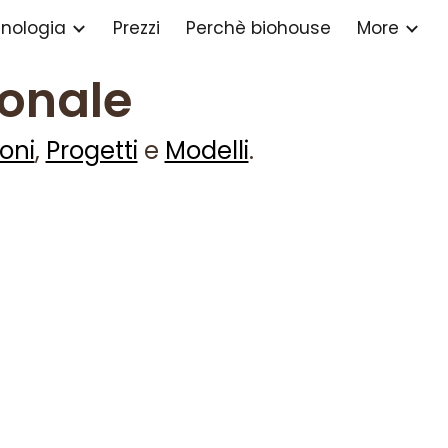
nologia
Prezzi
Perchè biohouse
More
ion
ionale
ioni
,
Progetti
e
Modelli
.