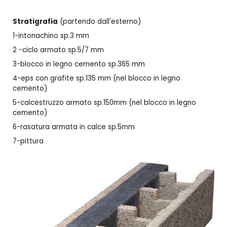
Stratigrafia
(partendo dall'esterno)
1-intonachino sp.3 mm
2 -ciclo armato sp.5/7 mm
3-
blocco in legno cemento sp.365 mm
4-
eps con grafite sp.135 mm (nel
blocco in legno
cemento)
5-
calcestruzzo armato
sp.1
5
0mm (nel blocco in legno
cemento)
6
-rasatura armata in calce sp.5mm
7
-pittura