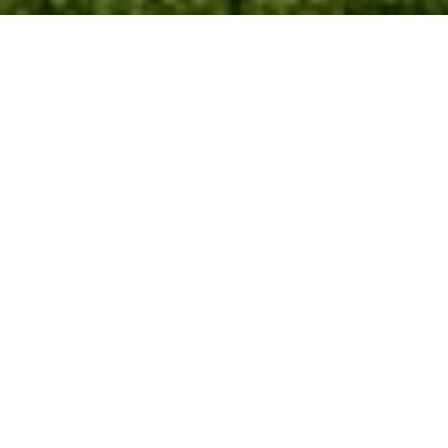
600
case realizzate
in
20
anni
ULTIME NEWS
2026/0
4
- Prossima realizzazione -