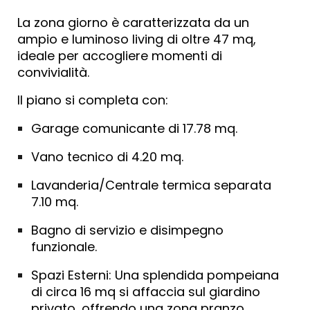
La zona giorno è caratterizzata da un
ampio e luminoso
living di oltre 47 mq
,
ideale per accogliere momenti di
convivialità.
Il piano si completa con:
Garage comunicante
di
17
.
78
mq.
Vano tecnico di 4.20 mq.
Lavanderia/Centrale termica
separata
7.10 mq.
Bagno di servizio
e disimpegno
funzionale.
Spazi Esterni:
Una splendida
pompeiana
di circa 16 mq
si affaccia sul giardino
privato, offrendo una zona pranzo