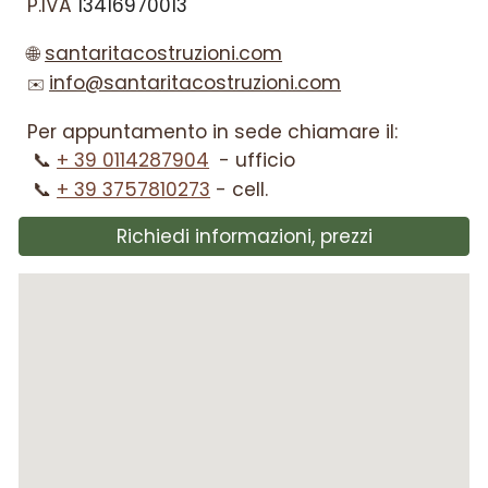
P.IVA
13416970013
🌐
santaritacostruzioni.com
info@santaritacostruzioni.com
✉️
Per appuntamento in sede chiamare il:
📞
+ 39 0114287904
- ufficio
📞
+ 39 3757810273
- cell.
Richiedi informazioni, prezzi