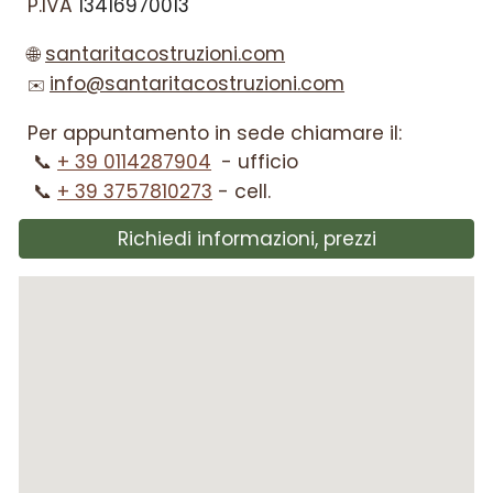
P.IVA
13416970013
🌐
santaritacostruzioni.com
info@santaritacostruzioni.com
✉️
Per appuntamento in sede chiamare il:
📞
+ 39 0114287904
-
ufficio
📞
+ 39 3757810273
- cell.
Richiedi informazioni, prezzi