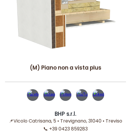
(M)
P
iano non a vista plus
BHP
s.r.l.
📌
Vicolo Catrisana, 5 • Trevignano, 31040 • Treviso
📞
+39 0423 859283