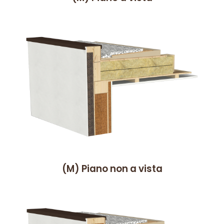
(M)
P
iano non a vista