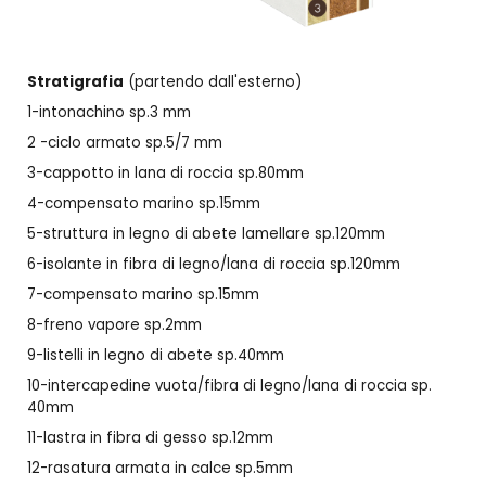
Stratigrafia
(partendo dall'esterno)
1-intonachino sp.3 mm
2 -ciclo armato sp.5/7 mm
3-cappotto
in
lana di roccia sp.80mm
4-compensato marino sp.15mm
5-struttura in legno di abete lamellare sp.1
2
0mm
6-isolante in fibra di legno/lana di roccia sp.1
2
0mm
7-compensato marino sp.15mm
8-freno vapore sp.2mm
9-listelli in legno di abete sp.40mm
10-intercapedine vuota/fibra di legno/lana di roccia sp.
40mm
11-lastra in fibra di gesso sp.12mm
12-rasatura armata in calce sp.5mm