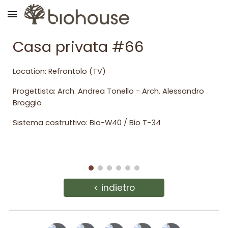
Skip to main content
Skip to navigation
Casa privata #66
Location:
Refrontolo
(
TV
)
Progettista: Arch. Andrea
Tonello - Arch. Alessandro
Broggio
Sistema costruttivo: Bio-
W40 /
Bio T-34
< indietro