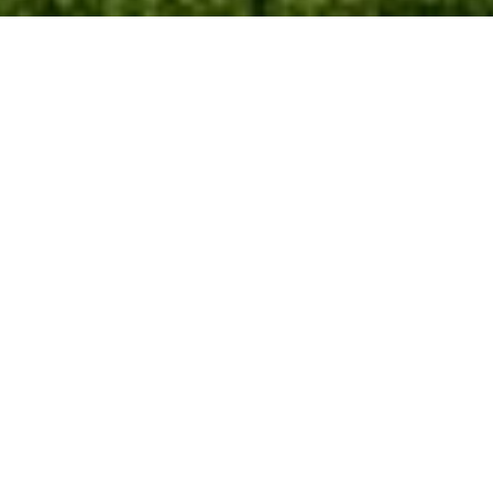
600
case realizzate
in
20
anni
ULTIME NEWS
2026/0
4
- Prossima realizzazione -