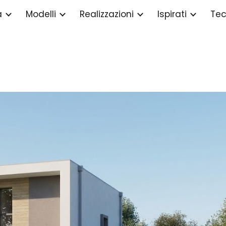
a
Modelli
Realizzazioni
Ispirati
Tec
ip to main content
Skip to navigat