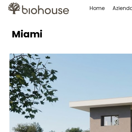
Home
Aziend
Sk
M
iami